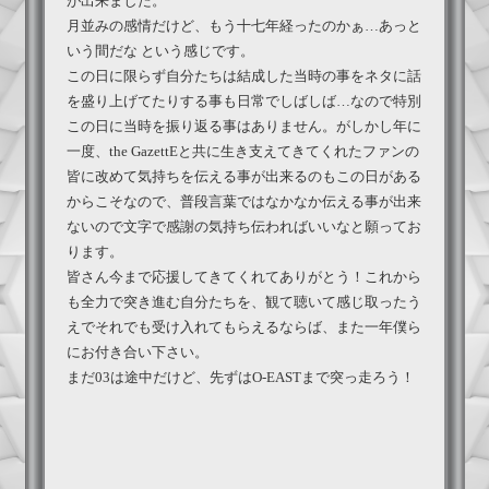
が出来ました。
月並みの感情だけど、もう十七年経ったのかぁ…あっと
いう間だな という感じです。
この日に限らず自分たちは結成した当時の事をネタに話
を盛り上げてたりする事も日常でしばしば…なので特別
この日に当時を振り返る事はありません。がしかし年に
一度、the GazettEと共に生き支えてきてくれたファンの
皆に改めて気持ちを伝える事が出来るのもこの日がある
からこそなので、普段言葉ではなかなか伝える事が出来
ないので文字で感謝の気持ち伝わればいいなと願ってお
ります。
皆さん今まで応援してきてくれてありがとう！これから
も全力で突き進む自分たちを、観て聴いて感じ取ったう
えでそれでも受け入れてもらえるならば、また一年僕ら
にお付き合い下さい。
まだ03は途中だけど、先ずはO-EASTまで突っ走ろう！