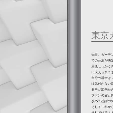
東京
先日、ガーデ
での公演が決
最後せっかく
に支えられて
自分の場合は
は気付かない
る事が出来た
ファンの皆と
改めて感謝の
そしてこれか
それでは皆さ