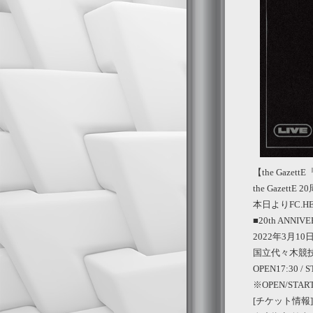
【the Gazet
the Gazet
本日よりFC.
■20th ANNIVE
2022年3月10日
国立代々木競技
OPEN17:30 / 
※OPEN/S
[チケット情報]