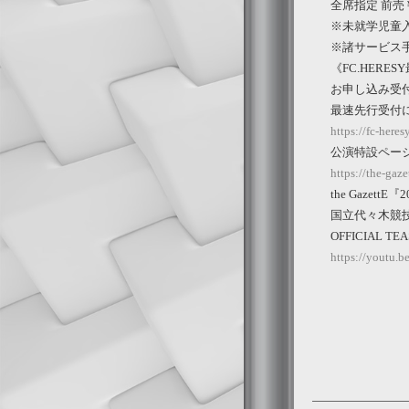
全席指定 前売￥9
※未就学児童
※諸サービス
《FC.HERE
お申し込み受付期間
最速先行受付に
https://fc-heres
公演特設ペー
https://the-gaz
the GazettE『
国立代々木競技
OFFICIAL T
https://youtu