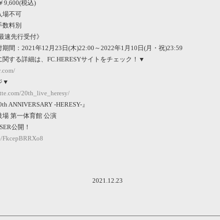
,600(税込)
入場不可
手数料別
SY最速先行受付》
：2021年12月23日(木)22:00～2022年1月10日(月・祝)23:59
関する詳細は、FC.HERESYサイトをチェック！▼
y.com/
ジ▼
ette.com/20th_live_heresy/
20th ANNIVERSARY -HERESY-』
場 第一体育館 公演
EASER公開！
.be/FkcepBRRXo8
2021.12.23