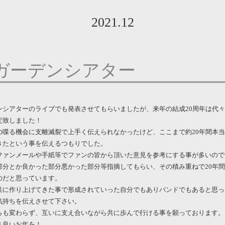
2021.12
ガーデンシアター
ンシアターのライブでも発表させてもらいましたが、来年の結成20周年は代
定致しました！
の喋る機会に支離滅裂で上手く伝えられなかったけど、ここまで約20年間本
きたという事を伝えるつもりでした。
ファンメールや手紙等でファンの皆から頂いた意見を参考にする事が多いので
部分とか良かった部分悪かった部分等指摘してもらい、その積み重ねで20年
のだと思っています。
共に作り上げてきた事で形成されていった自分でもありバンドでもあると思っ
気持ちを伝えさせて下さい。
らも変わらず、互いに支え合いながら共に歩んで行ける事を願っております。
ま良いお年を！