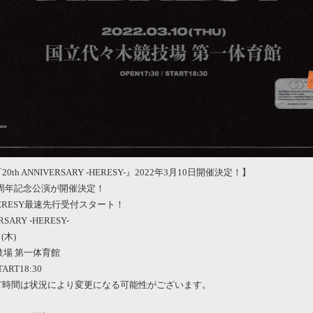
tE『20th ANNIVERSARY -HERESY-』2022年3月10日開催決定！】
tE 20周年記念公演が開催決定！
HERESY最速先行受付スタート！
RSARY -HERESY-
(木)
場 第一体育館
START18:30
TART時間は状況により変更になる可能性がございます。