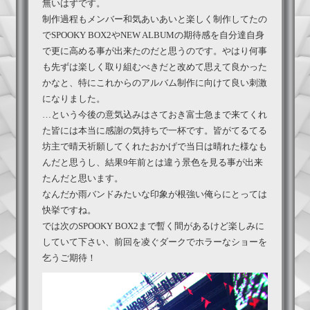
無いはずです。
制作過程もメンバー和気あいあいと楽しく制作してたの
でSPOOKY BOX2やNEW ALBUMの期待感を自分達自身
で更に高める事が出来たのだと思うのです。やはり何事
も先ずは楽しく取り組むべきだと改めて思えて良かった
かなと、特にこれからのアルバム制作に向けて良い刺激
になりました。
…という今後の意気込みはさておき富士急まで来てくれ
た皆には本当に感謝の気持ちで一杯です。皆がてるてる
坊主で晴天祈願してくれたおかげで当日は晴れた様なも
んだと思うし、結果9年前とは違う景色を見る事が出来
たんだと思います。
なんだか雨バンドみたいな印象が根強い俺らにとっては
快挙ですね。
では次のSPOOKY BOX2まで暫く間があるけど楽しみに
していて下さい、前回を凌ぐダークでホラーなショーを
乞うご期待！