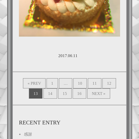
2017.06.11
« PREV
1
…
10
11
12
13
14
15
16
NEXT »
RECENT ENTRY
感謝