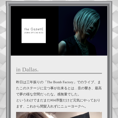
in Dallas.
昨日は三年振りの「The Bomb Factory」でのライブ、ま
たこのステージに立つ事が出来るとは…音の響き、最高
で夢の様な空間だったな。感無量でした。
というわけでまだまだ#04序盤だけど元気にやっており
ます、これから間髪入れずにニューヨークへ。