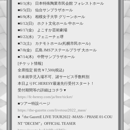
■6/1(水) 日本特殊陶業市民会館 フォレストホール
■6/5(日) 仙台サンプラザホール
■6/9(木) 相模女子大学 グリーンホール
■6/12(日) ホクト文化ホール 中ホール
■6/17(金) よこすか芸術劇場
■6/22(水) フェニーチェ堺
■7/2(土) カナモトホール(札幌市民ホール)
■7/8(金) 広島 JMSアステールプラザ 大ホール
■7/14(木) 中野サンプラザホール
[チケット情報]
全席指定 前売￥7,500(税込)
※未就学児入場不可、諸サービス手数料別
本日よりFC.HERESY最速先行受付スタート！
受付期間等の詳細はコチラ▼
https://fc-heresy.com/ja/free/ticket/
■ツアー特設ページ
https://the-gazette.com/livetour2022_mass/
■『the GazettE LIVE TOUR2022 -MASS- / PHASE 01-COU
NT “DECEM”』OFFICIAL TEASER