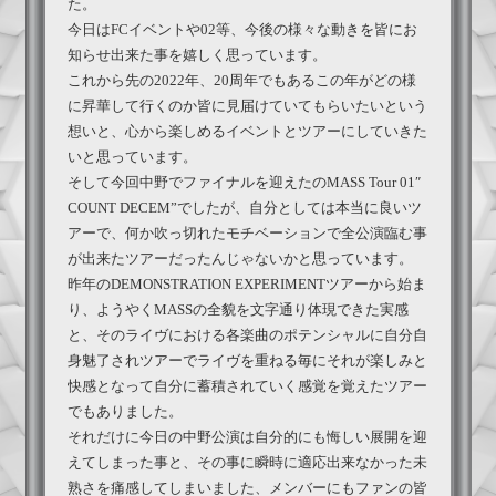
た。
今日はFCイベントや02等、今後の様々な動きを皆にお
知らせ出来た事を嬉しく思っています。
これから先の2022年、20周年でもあるこの年がどの様
に昇華して行くのか皆に見届けていてもらいたいという
想いと、心から楽しめるイベントとツアーにしていきた
いと思っています。
そして今回中野でファイナルを迎えたのMASS Tour 01″
COUNT DECEM”でしたが、自分としては本当に良いツ
アーで、何か吹っ切れたモチベーションで全公演臨む事
が出来たツアーだったんじゃないかと思っています。
昨年のDEMONSTRATION EXPERIMENTツアーから始ま
り、ようやくMASSの全貌を文字通り体現できた実感
と、そのライヴにおける各楽曲のポテンシャルに自分自
身魅了されツアーでライヴを重ねる毎にそれが楽しみと
快感となって自分に蓄積されていく感覚を覚えたツアー
でもありました。
それだけに今日の中野公演は自分的にも悔しい展開を迎
えてしまった事と、その事に瞬時に適応出来なかった未
熟さを痛感してしまいました、メンバーにもファンの皆