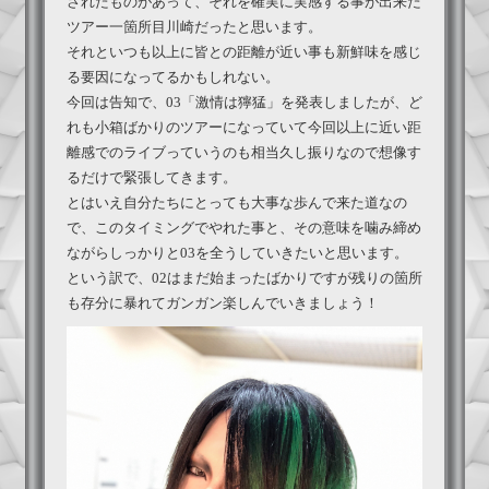
されたものがあって、それを確実に実感する事が出来た
ツアー一箇所目川崎だったと思います。
それといつも以上に皆との距離が近い事も新鮮味を感じ
る要因になってるかもしれない。
今回は告知で、03「激情は獰猛」を発表しましたが、ど
れも小箱ばかりのツアーになっていて今回以上に近い距
離感でのライブっていうのも相当久し振りなので想像す
るだけで緊張してきます。
とはいえ自分たちにとっても大事な歩んで来た道なの
で、このタイミングでやれた事と、その意味を噛み締め
ながらしっかりと03を全うしていきたいと思います。
という訳で、02はまだ始まったばかりですが残りの箇所
も存分に暴れてガンガン楽しんでいきましょう！