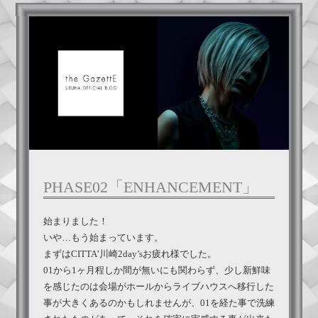
PHASE02「ENHANCEMENT」
始まりました！
いや…もう始まっています。
まずはCITTA’川崎2day’sお疲れ様でした。
01から1ヶ月程しか間が無いにも関わらず、少し新鮮味
を感じたのは会場がホールからライブハウスへ移行した
事が大きくあるのかもしれませんが、01を経た事で洗練