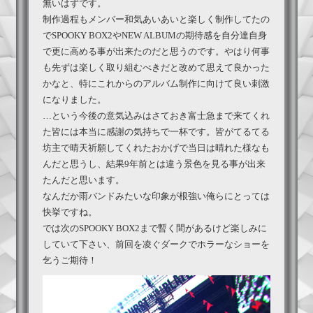
無いはずです。
制作過程もメンバー和気あいあいと楽しく制作してたの
でSPOOKY BOX2やNEW ALBUMの期待感を自分達自身
で更に高める事が出来たのだと思うのです。やはり何事
も先ずは楽しく取り組むべきだと改めて思えて良かった
かなと、特にこれからのアルバム制作に向けて良い刺激
になりました。
…という今後の意気込みはさておき富士急まで来てくれ
た皆には本当に感謝の気持ちで一杯です。皆がてるてる
坊主で晴天祈願してくれたおかげで当日は晴れた様なも
んだと思うし、結果9年前とは違う景色を見る事が出来
たんだと思います。
なんだか雨バンドみたいな印象が根強い俺らにとっては
快挙ですね。
では次のSPOOKY BOX2まで暫く間があるけど楽しみに
していて下さい、前回を凌ぐダークでホラーなショーを
乞うご期待！